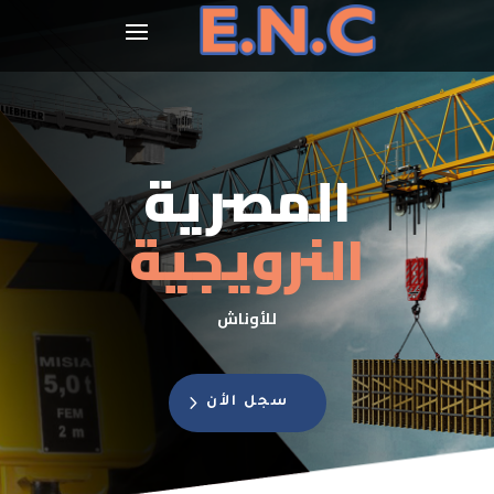
المصرية
النرويجية
للأوناش
سجل الأن