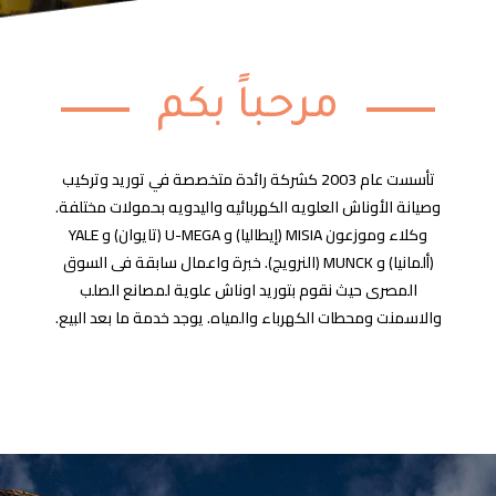
مرحباً بكم
تأسست عام 2003 كشركة رائدة متخصصة في توريد وتركيب
وصيانة الأوناش العلويه الكهربائيه واليدويه بحمولات مختلفة.
وكلاء وموزعون MISIA (إيطاليا) و U-MEGA (تايوان) و YALE
(ألمانيا) و MUNCK (النرويج). خبرة واعمال سابقة فى السوق
المصرى حيث نقوم بتوريد اوناش علوية لمصانع الصلب
والاسمنت ومحطات الكهرباء والمياه. يوجد خدمة ما بعد البيع.