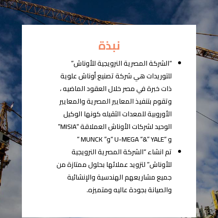
نبذة
“الشركة المصرية النرويجية للأوناش”
للتوريدات هي شركة تصنيع أوناش علوية
ذات خبرة في مصر خلال العقود الماضيه ،
وتقوم بتنفيذ المعايير المصرية والمعايير
الأوروبية للمعدات الثقيله كونها الوكيل
الوحيد لشركات الأوناش العملاقة “MISIA”
و “U-MEGA “&” YALE “و” MUNCK “
تم انشاء “الشركة المصرية النرويجية
للأوناش” لتزويد عملائها بحلول ممتازة من
جميع مشاريعهم الهندسية والإنشائية
والصيانة بجودة عاليه ومتميزه.