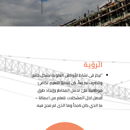
الرؤية
“نركز فى نشاط الأوناش العلوية بشكل دائم،
ونتصرف سريعاً، كن إيجابيًا للتغيير، نكافئ
موظفينا على تحمل المخاطر وإيجاد طرق
أفضل لحل المشكلات. نتعلم من اعمالنا –
ما الذي كان ناجحاً وما الذى لم ننجح فيه.